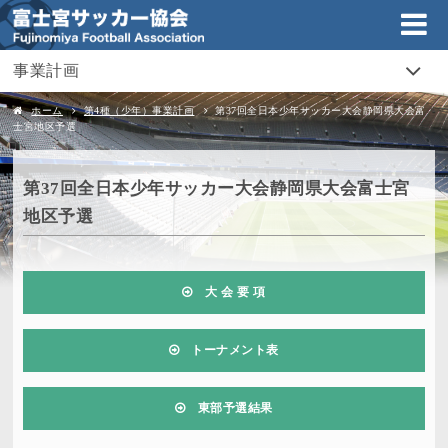
事業計画
ホーム
第4種（少年）事業計画
第37回全日本少年サッカー大会静岡県大会富
士宮地区予選
第37回全日本少年サッカー大会静岡県大会富士宮
地区予選
大 会 要 項
トーナメント表
東部予選結果