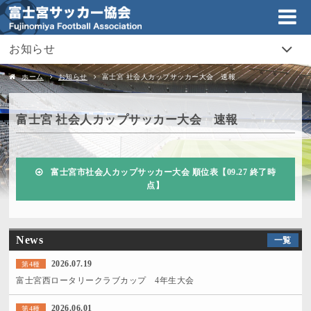
お知らせ
ホーム
お知らせ
富士宮 社会人カップサッカー大会 速報
富士宮 社会人カップサッカー大会 速報
富士宮市社会人カップサッカー大会 順位表【09.27 終了時
点】
News
一覧
2026.07.19
第4種
富士宮西ロータリークラブカップ 4年生大会
2026.06.01
第4種