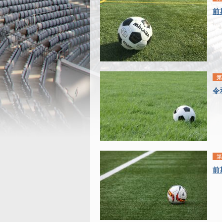
前
第
令
第
前